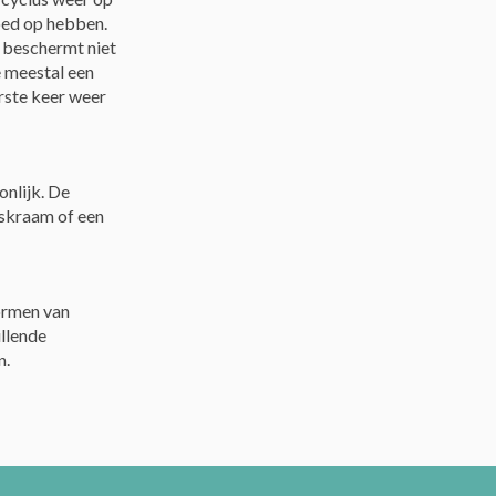
oed op hebben.
 beschermt niet
e meestal een
rste keer weer
onlijk. De
iskraam of een
ormen van
illende
n.