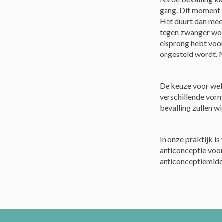
gang. Dit moment i
Het duurt dan mee
tegen zwanger word
eisprong hebt voor
ongesteld wordt. 
De keuze voor welk
verschillende vorm
bevalling zullen w
In onze praktijk 
anticonceptie voor 
anticonceptiemiddel