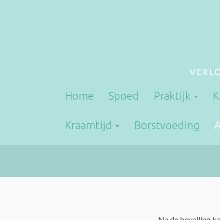
Home
Spoed
Praktijk
K
Kraamtijd
Borstvoeding
A
Na de bevalling k