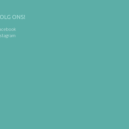
OLG ONS!
acebook
nstagram