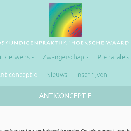
inderwens
Zwangerschap
Prenatale 
nticonceptie
Nieuws
Inschrijven
ANTICONCEPTIE
an anticonceptie weer belangrijk worden. Op enig moment komt je