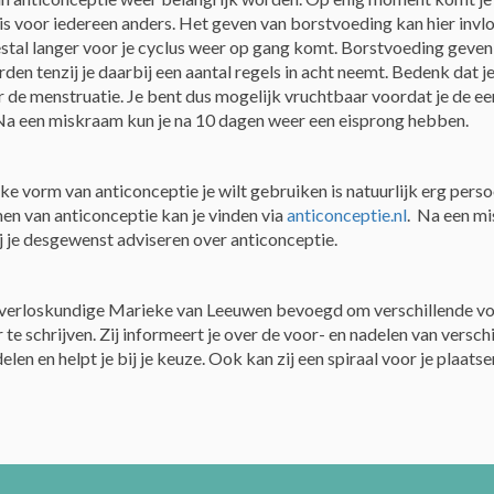
s voor iedereen anders. Het geven van borstvoeding kan hier invl
stal langer voor je cyclus weer op gang komt. Borstvoeding geven
en tenzij je daarbij een aantal regels in acht neemt. Bedenk dat j
 de menstruatie. Je bent dus mogelijk vruchtbaar voordat je de ee
Na een miskraam kun je na 10 dagen weer een eisprong hebben.
e vorm van anticonceptie je wilt gebruiken is natuurlijk erg perso
en van anticonceptie kan je vinden via
anticonceptie.nl
. Na een m
ij je desgewenst adviseren over anticonceptie.
is verloskundige Marieke van Leeuwen bevoegd om verschillende v
te schrijven. Zij informeert je over de voor- en nadelen van versch
en en helpt je bij je keuze. Ook kan zij een spiraal voor je plaatse