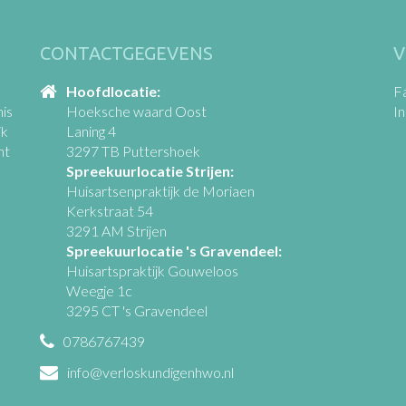
CONTACTGEGEVENS
V
Hoofdlocatie:
F
is
Hoeksche waard Oost
I
jk
Laning 4
ht
3297 TB Puttershoek
Spreekuurlocatie Strijen:
Huisartsenpraktijk de Moriaen
Kerkstraat 54
3291 AM Strijen
Spreekuurlocatie 's Gravendeel:
Huisartspraktijk Gouweloos
Weegje 1c
3295 CT 's Gravendeel
0786767439
info@verloskundigenhwo.nl