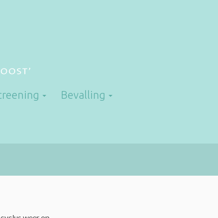
screening
Bevalling
 cyclus weer op