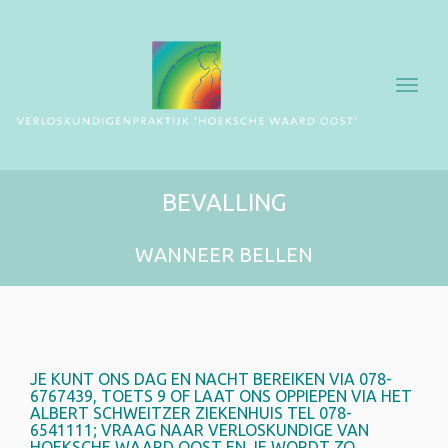
Toggl
navig
BEVALLING
WANNEER BELLEN
JE KUNT ONS DAG EN NACHT BEREIKEN VIA 078-
6767439, TOETS 9 OF LAAT ONS OPPIEPEN VIA HET
ALBERT SCHWEITZER ZIEKENHUIS TEL 078-
6541111; V
RAAG NAAR VERLOSKUNDIGE VAN
HOEKSCHE WAARD OOST EN JE
WORDT ZO