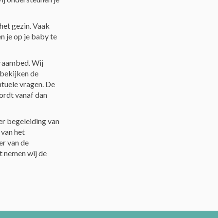
 het gezin. Vaak
en je op je baby te
kraambed. Wij
 bekijken de
tuele vragen. De
wordt vanaf dan
er begeleiding van
 van het
er van de
nt nemen wij de