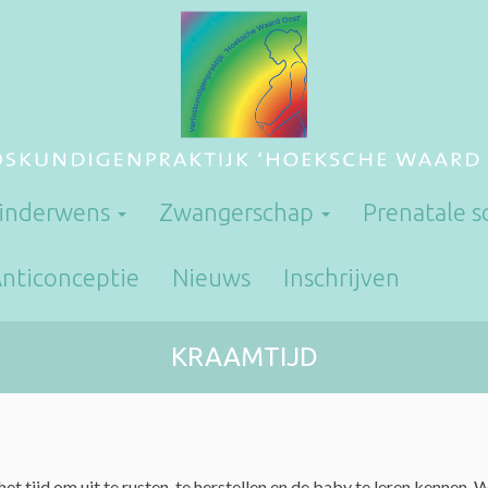
inderwens
Zwangerschap
Prenatale 
nticonceptie
Nieuws
Inschrijven
KRAAMTIJD
het tijd om uit te rusten, te herstellen en de baby te leren kennen. 