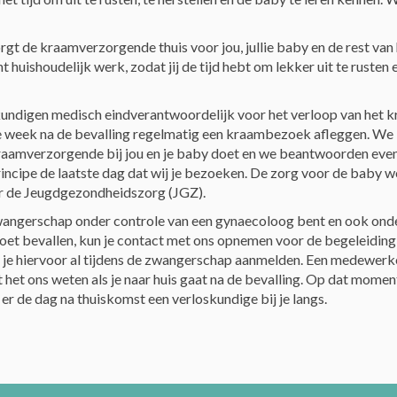
rgt de kraamverzorgende thuis voor jou, jullie baby en de rest van
cht huishoudelijk werk, zodat jij de tijd hebt om lekker uit te rusten 
skundigen medisch eindverantwoordelijk voor het verloop van het 
e week na de bevalling regelmatig een kraambezoek afleggen. We
kraamverzorgende bij jou en je baby doet en we beantwoorden even
principe de laatste dag dat wij je bezoeken. De zorg voor de baby 
 de Jeugdgezondheidszorg (JGZ).
 zwangerschap onder controle van een gynaecoloog bent en ook ond
et bevallen, kun je contact met ons opnemen voor de begeleiding
 je hiervoor al tijdens de zwangerschap aanmelden. Een medewerk
 het ons weten als je naar huis gaat na de bevalling. Op dat mome
er de dag na thuiskomst een verloskundige bij je langs.