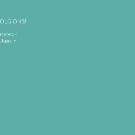
OLG ONS!
acebook
nstagram