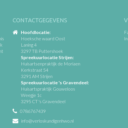
CONTACTGEGEVENS
V
Hoofdlocatie:
F
is
Hoeksche waard Oost
I
jk
Laning 4
ht
3297 TB Puttershoek
Spreekuurlocatie Strijen:
Huisartsenpraktijk de Moriaen
Kerkstraat 54
3291 AM Strijen
Spreekuurlocatie 's Gravendeel:
Huisartspraktijk Gouweloos
Weegje 1c
3295 CT 's Gravendeel
0786767439
info@verloskundigenhwo.nl