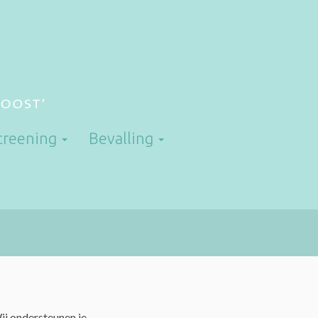
screening
Bevalling
Wij ondersteunen je