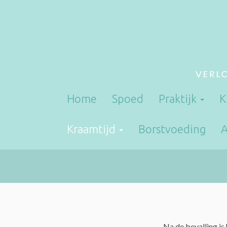
Home
Spoed
Praktijk
K
Kraamtijd
Borstvoeding
A
Na de bevalling is 