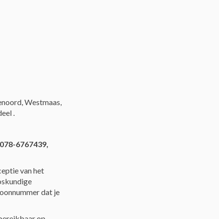
inenoord, Westmaas,
eel .
078-6767439,
ceptie van het
oskundige
foonnummer dat je
 bereikbaar op