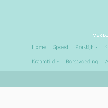
Home
Spoed
Praktijk
K
Kraamtijd
Borstvoeding
A