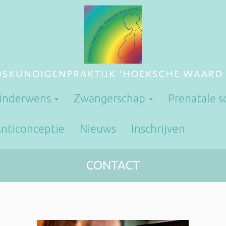
inderwens
Zwangerschap
Prenatale 
nticonceptie
Nieuws
Inschrijven
CONTACT