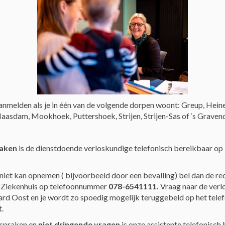
 aanmelden als je in één van de volgende dorpen woont: Greup, He
asdam, Mookhoek, Puttershoek, Strijen, Strijen-Sas of ‘s Gravend
zaken
is de dienstdoende verloskundige telefonisch bereikbaar op
n niet kan opnemen ( bijvoorbeeld door een bevalling) bel dan de re
 Ziekenhuis op telefoonnummer
078-6541111.
Vraag naar de verl
d Oost en je wordt zo spoedig mogelijk teruggebeld op het tele
.
fspraken en
niet dringende vragen
is onze assistente telefonisch