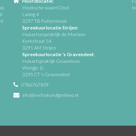
Hoofdlocatie:
F
is
Hoeksche waard Oost
I
jk
Laning 4
ht
3297 TB Puttershoek
Spreekuurlocatie Strijen:
Huisartsenpraktijk de Moriaen
Kerkstraat 54
3291 AM Strijen
Spreekuurlocatie 's Gravendeel:
Huisartspraktijk Gouweloos
Weegje 1c
3295 CT 's Gravendeel
0786767439
info@verloskundigenhwo.nl