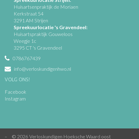
Huisartsenpraktijk de Moriaen
Kerkstraat 54
3291 AM Strijen
Spreekuurlocatie 's Gravendeel:
Huisartspraktijk Gouweloos
Weegje 1c
3295 CT 's Gravendeel
0786767439
info@verloskundigenhwo.nl
VOLG ONS!
Facebook
Instagram
–
© 2026 Verloskundigen Hoeksche Waard oost