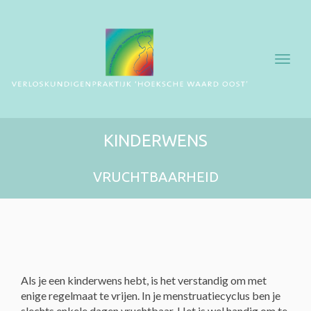
Toggl
navig
KINDERWENS
VRUCHTBAARHEID
Als je een kinderwens hebt, is het verstandig om met
enige regelmaat te vrijen. In je menstruatiecyclus ben je
slechts enkele dagen vruchtbaar. Het is wel handig om te